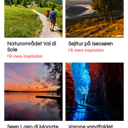
Naturområdet Val di
Sejltur på Iseosøen
Sole
Få mere inspiration
Få mere inspiration
Søen Lago di Monate
Varone vandfaldet