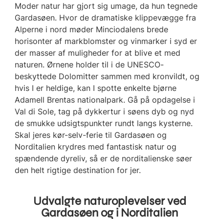
Moder natur har gjort sig umage, da hun tegnede
Gardasøen. Hvor de dramatiske klippevægge fra
Alperne i nord møder Minciodalens brede
horisonter af markblomster og vinmarker i syd er
der masser af muligheder for at blive et med
naturen. Ørnene holder til i de UNESCO-
beskyttede Dolomitter sammen med kronvildt, og
hvis I er heldige, kan I spotte enkelte bjørne
Adamell Brentas nationalpark. Gå på opdagelse i
Val di Sole, tag på dykkertur i søens dyb og nyd
de smukke udsigtspunkter rundt langs kysterne.
Skal jeres kør-selv-ferie til Gardasøen og
Norditalien krydres med fantastisk natur og
spændende dyreliv, så er de norditalienske søer
den helt rigtige destination for jer.
Udvalgte naturoplevelser ved
Gardasøen og i Norditalien