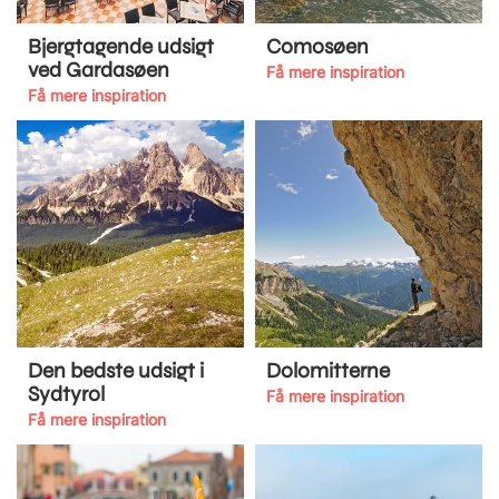
Bjergtagende udsigt
Comosøen
ved Gardasøen
Få mere inspiration
Få mere inspiration
Den bedste udsigt i
Dolomitterne
Sydtyrol
Få mere inspiration
Få mere inspiration