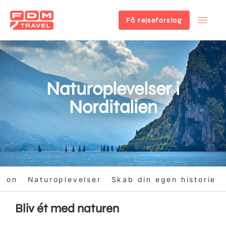
Få rejseforslag
Gå
til
hovedindhold
Naturoplevelser i
Norditalien
tion
Naturoplevelser
Skab din egen historie
Bliv ét med naturen