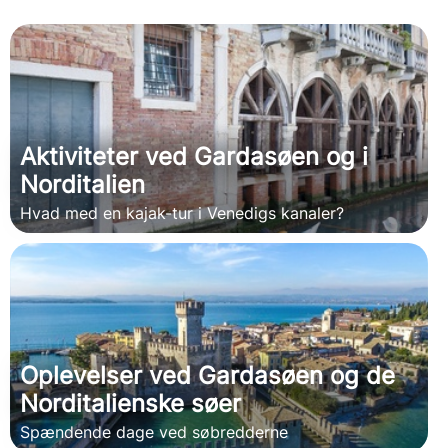
Aktiviteter ved Gardasøen og i
Norditalien
Hvad med en kajak-tur i Venedigs kanaler?
Oplevelser ved Gardasøen og de
Norditalienske søer
Spændende dage ved søbredderne