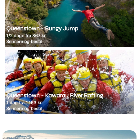
Queenstown - Bungy Jump
1/2 dage fra 867 kr.
Se mere og bestil
Queenstown - Kawarau River Rafting
1 dag fra 1.163 kr.
Se mere og bestil