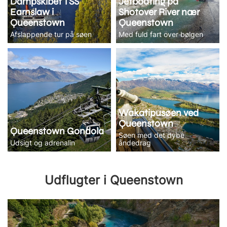
Dampskibet TSS
Jetboating på
Earnslaw i
Shotover River nær
Queenstown
Queenstown
Afslappende tur på søen
Med fuld fart over bølgen
Wakatipusøen ved
Queenstown
Queenstown Gondola
Søen med det dybe
Udsigt og adrenalin
åndedrag
Udflugter i Queenstown