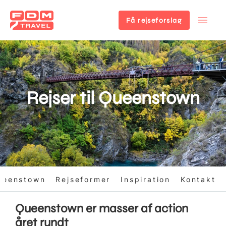
Få rejseforslag
Gå
til
hovedindhold
Rejser til Queenstown
ueenstown
Rejseformer
Inspiration
Kontakt
Queenstown er masser af action
året rundt