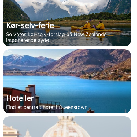
Kør-selv-ferie
Se vores kør-selv-forslag på New Zealands
imponerende sydø
Hoteller
Find et centralt hotel i Queenstown