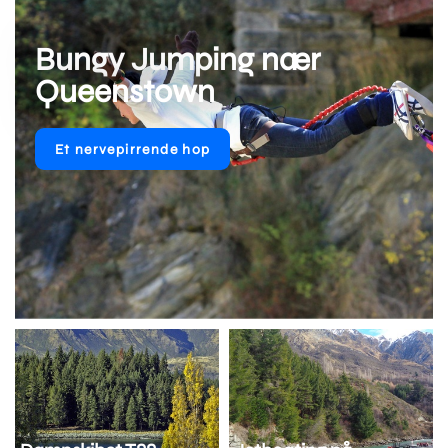
Bungy Jumping nær
Queenstown
Et nervepirrende hop