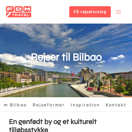
Få rejseforslag
Gå
til
hovedindhold
Rejser til Bilbao
Om Bilbao
Rejseformer
Inspiration
Kontakt
En genfødt by og et kulturelt
tilløbsstykke