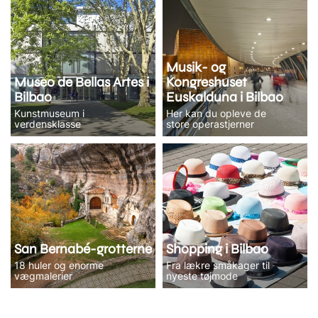
Musik- og
Museo de Bellas Artes i
Kongreshuset
Bilbao
Euskalduna i Bilbao
Kunstmuseum i
Her kan du opleve de
verdensklasse
store operastjerner
San Bernabé-grotterne
Shopping i Bilbao
18 huler og enorme
Fra lækre småkager til
vægmalerier
nyeste tøjmode