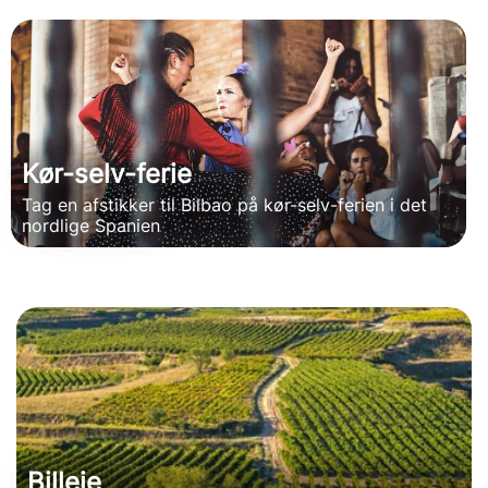
Kør-selv-ferie
Tag en afstikker til Bilbao på kør-selv-ferien i det
nordlige Spanien
Billeje