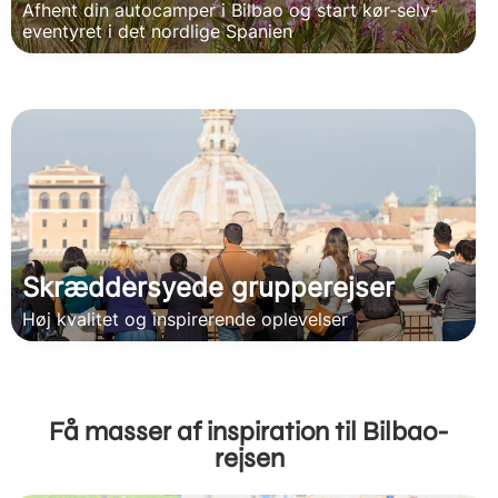
Afhent din autocamper i Bilbao og start kør-selv-
eventyret i det nordlige Spanien
Skræddersyede grupperejser
Høj kvalitet og inspirerende oplevelser
Få masser af inspiration til Bilbao-
rejsen