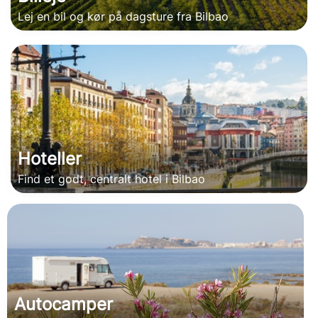
Lej en bil og kør på dagsture fra Bilbao
Hoteller
Find et godt, centralt hotel i Bilbao
Autocamper