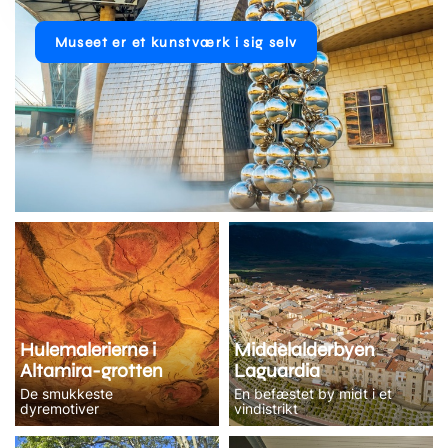
Museet er et kunstværk i sig selv
Hulemalerierne i
Middelalderbyen
Altamira-grotten
Laguardia
De smukkeste
En befæstet by midt i et
dyremotiver
vindistrikt