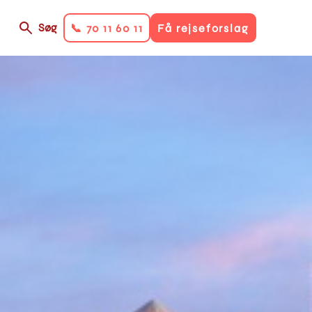
Søg
📞 70 11 60 11
Få rejseforslag
on
ry