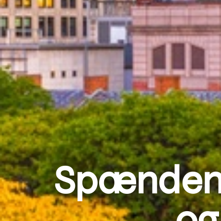
Spændend
og