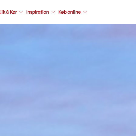
Main
lik & Kør
Inspiration
Køb online
navigati
seconda