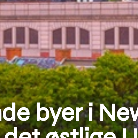
e byer i Ne
 det østlige 