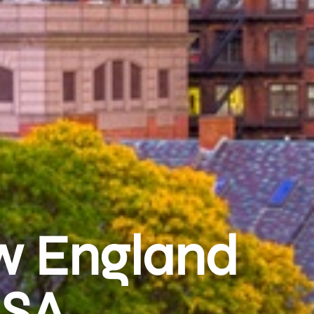
w England
USA