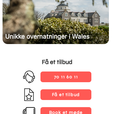
Unikke overnatninger i Wales
Få et tilbud
70 11 60 11
Få et tilbud
Book et møde