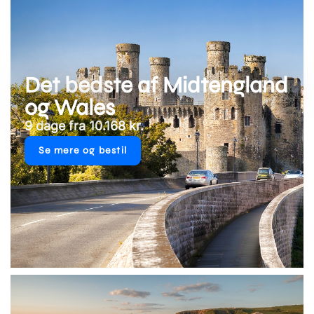
Det bedste af Midtengland
og Wales
9 dage fra 10.168 kr.
Se mere og bestil