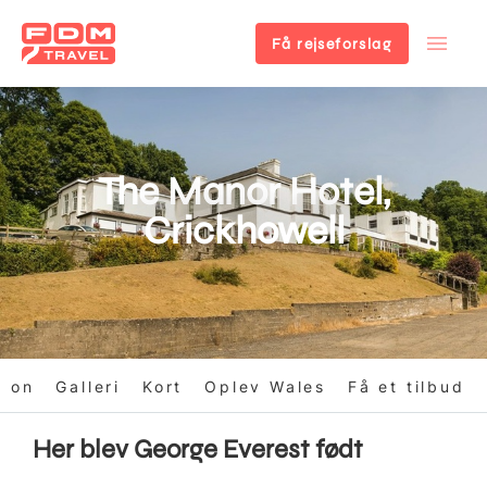
Få rejseforslag
Gå
til
hovedindhold
The Manor Hotel,
Crickhowell
tion
Galleri
Kort
Oplev Wales
Få et tilbud
Her blev George Everest født