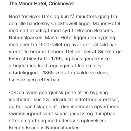
The Manor Hotel, Crickhowell
Nord for River Ursk og kun få minutters gang fra
den lille handelsby Crickhowell ligger Manor Hotel
med en flot udsigt mod syd til Brecon Beacons
Nationalparken. Manor Hotel ligger i en bygning
med aner fra 1600-tallet og hvor der i al fald har
været én berømt beboer. Det var her at Sir George
Everest blev født i 1799, og hans geodætiske
arbejde med kortlægningen af Indien blev
udødeliggjort i 1865 ved at opkalde verdens
højeste bjerg efter ham.
<>Den hvide georgiansk perle af en bygning
indeholder kun 23 individuelt indrettede værelser,
og her kan I slappe af i den indendørs opvarmede
swimmingpool samt sauna, jacuzzi og dampbad
efter en god dag med udendørs oplevelser i
Brecon Beacons Nationalparken.