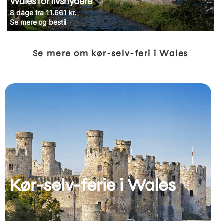
Wales for livsnydere
8 dage fra 11.661 kr.
Se mere og bestil
Se mere om kør-selv-feri i Wales
Kør-selv-ferie i Wales