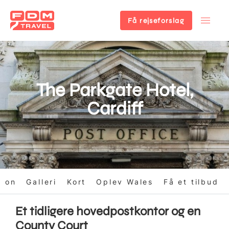
Få rejseforslag
Gå
til
hovedindhold
The Parkgate Hotel,
Cardiff
tion
Galleri
Kort
Oplev Wales
Få et tilbud
Et tidligere hovedpostkontor og en
County Court