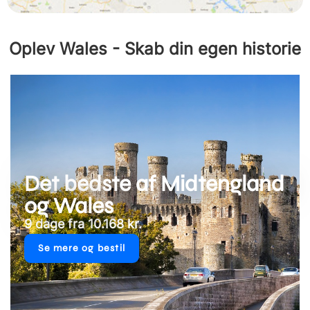
Oplev Wales - Skab din egen historie
Det bedste af Midtengland
og Wales
9 dage fra 10.168 kr.
Se mere og bestil