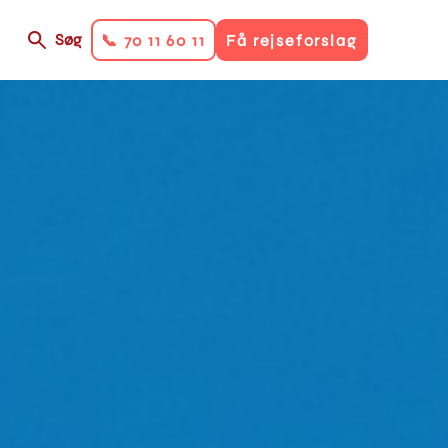
Søg
📞 70 11 60 11
Få rejseforslag
on
ry