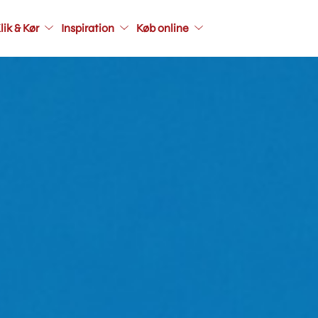
Main
lik & Kør
Inspiration
Køb online
navigati
seconda