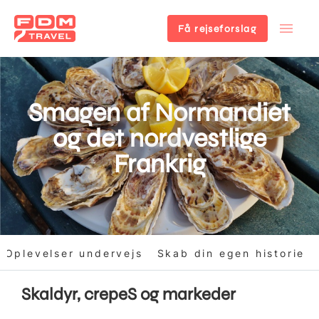
Få rejseforslag
Gå
til
hovedindhold
Smagen af Normandiet
og det nordvestlige
Frankrig
Oplevelser undervejs
Skab din egen historie
Skaldyr, crepeS og markeder