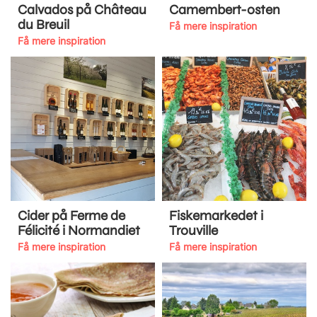
Calvados på Château
Camembert-osten
du Breuil
Få mere inspiration
Få mere inspiration
Cider på Ferme de
Fiskemarkedet i
Félicité i Normandiet
Trouville
Få mere inspiration
Få mere inspiration