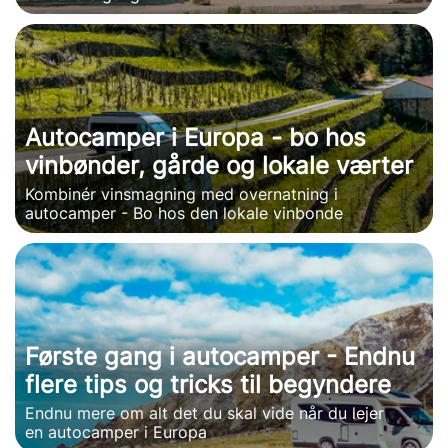
Autocamper i Europa - bo hos
vinbønder, gårde og lokale værter
Kombinér vinsmagning med overnatning i
autocamper - Bo hos den lokale vinbonde
Første gang i autocamper - Endnu
flere tips og tricks til begyndere
Endnu mere om alt det du skal vide når du lejer
en autocamper i Europa