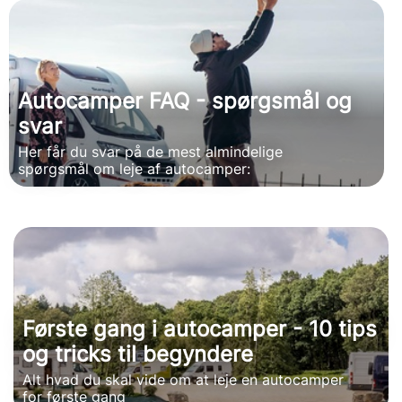
Autocamper FAQ - spørgsmål og
svar
Her får du svar på de mest almindelige
spørgsmål om leje af autocamper:
Første gang i autocamper - 10 tips
og tricks til begyndere
Alt hvad du skal vide om at leje en autocamper
for første gang