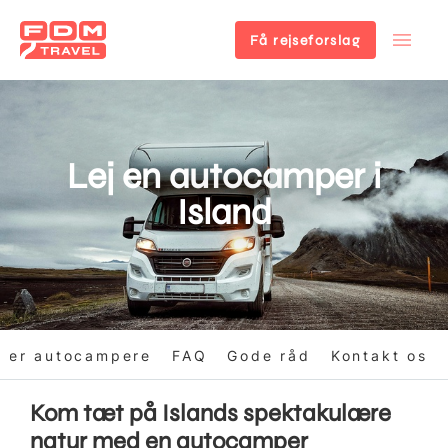
Få rejseforslag
Gå
til
hovedindhold
Lej en autocamper i
Island
per autocampere
FAQ
Gode råd
Kontakt os
Kom tæt på Islands spektakulære
natur med en autocamper