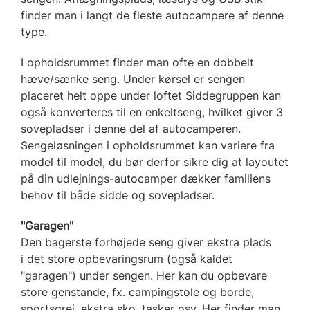
finder man i langt de fleste autocampere af denne
type.
I opholdsrummet finder man ofte en dobbelt
hæve/sænke seng. Under kørsel er sengen
placeret helt oppe under loftet Siddegruppen kan
også konverteres til en enkeltseng, hvilket giver 3
sovepladser i denne del af autocamperen.
Sengeløsningen i opholdsrummet kan variere fra
model til model, du bør derfor sikre dig at layoutet
på din udlejnings-autocamper dækker familiens
behov til både sidde og sovepladser.
"Garagen"
Den bagerste forhøjede seng giver ekstra plads
i det store opbevaringsrum (også kaldet
"garagen") under sengen. Her kan du opbevare
store genstande, fx. campingstole og borde,
sportsgrej, ekstra sko, tasker osv. Her finder man