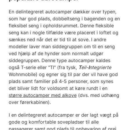
En delintegreret autocamper dækker over typen,
som har god plads, dobbeltseng i bagenden og en
fleksibel seng i opholdsrummet. Denne fleksible
seng kan i nogle tilfælde være placeret i loftet og
sænkes ned når det er tid til at sove. I andre
modeller laver man siddegruppen om til en seng
ved hjælp af de hynder som normalt udgør
siddegruppen. Denne type autocamper kaldes
også T-serie eller "TI" (fra tysk,
T
eil-
I
ntegrierte
Wohnmobile) og egner sig til par der vil have god
plads samt familier på 4-5 personer, som synes
det bliver lidt for voldsomt at køre rundt i en
større autocamper med alkove
(dvs. med udhæng
over førerkabinen).
I en delintegreret autocamper er der lagt vægt på
gode og komfortable sovepladser til alle
passagerer samt god plads til opbevaring af grej