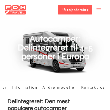
Få rejseforslag
Gå
til
hovedindhold
Autocamper:
Delintegreret til 4-5
personer i Europa
tyr
Information
Andre modeller
Kontakt os
Delintegreret: Den mest
populære autocamper