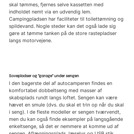
skal tømmes, fjernes selve kassetten med
indholdet nemt via en udvendig lem.
Campingpladsen har faciliteter til toilettømning og
spildevand. Nogle steder kan det også lade sig
gøre at tømme tanken på de store rastepladser
langs motorvejene.
Sovepladser og "garage" under sengen
I den bagerste del af autocamperen findes en
komfortabel dobbeltseng med masser af
skabsplads rundt langs loftet. Sengen kan være
hævet en smule (dvs. du skal et trin op når du skal
i seng). I de fleste modeller er sengen tværvendt,
men du kan også finde eksempler på langsgående
enkeltsenge, så det er nemmere at komme ud af
sengen. Aflægningsplads, læselys og USB stik