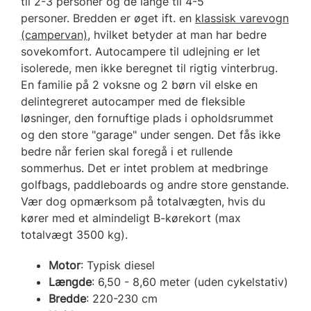
til 2-3 personer og de lange til 4-5
personer. Bredden er øget ift. en
klassisk varevogn
(campervan)
, hvilket betyder at man har bedre
sovekomfort. Autocampere til udlejning er let
isolerede, men ikke beregnet til rigtig vinterbrug.
En familie på 2 voksne og 2 børn vil elske en
delintegreret autocamper med de fleksible
løsninger, den fornuftige plads i opholdsrummet
og den store "garage" under sengen. Det fås ikke
bedre når ferien skal foregå i et rullende
sommerhus. Det er intet problem at medbringe
golfbags, paddleboards og andre store genstande.
Vær dog opmærksom på totalvægten, hvis du
kører med et almindeligt B-kørekort (max
totalvægt 3500 kg).
Motor
: Typisk diesel
Længde
: 6,50 - 8,60 meter (uden cykelstativ)
Bredde
: 220-230 cm