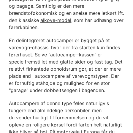
og bagage. Samtidig er den mere
brændstoføkonomisk og en anelse mere letkørt ift.
den klassiske
alkove-model
, som har udhæng over
førerkabinen.
En delintegreret autocamper er bygget på et
varevogn-chassis, hvor der fra starten kun findes
førerhuset. Selve "autocamper-kassen" er
specielfremstillet med glatte sider og fast tag. Det
relativt firkantede opholdsrum gør, at der er mere
plads end i autocampere af varevognstypen. Der
er fornuftig ståhøjde og mulighed for en stor
"garage" under dobbeltsengen i bagenden.
Autocampere af denne type føles naturligvis
tungere end almindelige personbiler, men
du vender hurtigt til fornemmelsen og du vil
opleve en roligere kørsel fordi farten helt naturligt
ikke bliver så høj. På motorveje i Europa får du