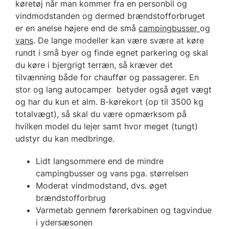
køretøj når man kommer fra en personbil og
vindmodstanden og dermed brændstofforbruget
er en anelse højere end de små
campingbusser
og
vans
. De lange modeller kan være svære at køre
rundt i små byer og finde egnet parkering og skal
du køre i bjergrigt terræn, så kræver det
tilvænning både for chauffør og passagerer. En
stor og lang autocamper betyder også øget vægt
og har du kun et alm. B-kørekort (op til 3500 kg
totalvægt), så skal du være opmærksom på
hvilken model du lejer samt hvor meget (tungt)
udstyr du kan medbringe.
Lidt langsommere end de mindre
campingbusser og vans pga. størrelsen
Moderat vindmodstand, dvs. øget
brændstofforbrug
Varmetab gennem førerkabinen og tagvindue
i ydersæsonen