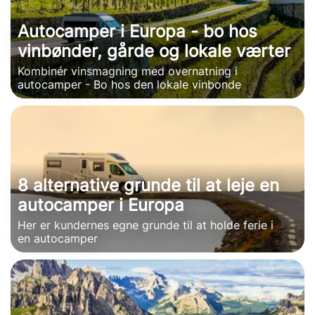
Autocamper i Europa - bo hos
vinbønder, gårde og lokale værter
Kombinér vinsmagning med overnatning i
autocamper - Bo hos den lokale vinbonde
8 alternative grunde til at leje en
autocamper i Europa
Her er kundernes egne grunde til at holde ferie i
en autocamper