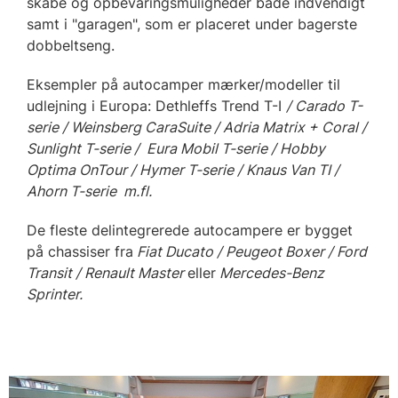
skabe og opbevaringsmuligheder både indvendigt
samt i "garagen", som er placeret under bagerste
dobbeltseng.
Eksempler på autocamper mærker/modeller til
udlejning i Europa: Dethleffs Trend T-I
/ Carado T-
serie / Weinsberg CaraSuite / Adria Matrix + Coral /
Sunlight T-serie / Eura Mobil T-serie / Hobby
Optima OnTour / Hymer T-serie / Knaus Van TI /
Ahorn T-serie
m.fl.
De fleste delintegrerede autocampere er bygget
på chassiser fra
Fiat Ducato / Peugeot Boxer / Ford
Transit / Renault Master
eller
Mercedes-Benz
Sprinter.