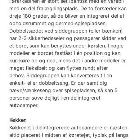
Førerkabinen er stort set identisk med en varebil
med en del fralægningsplads. De to forsæder kan
dreje 180 grader, så de bliver en integreret del af
opholdsrummet og dermed spisepladsen.
Dobbeltsædet ved siddegruppen (eller bænken)
har 2-3 sikkerhedsseler og passagerer sidder ved
et bord, som kan benyttes under kørslen. I nogle
modeller er bordet fastlåst i én position og kan
kun køre op og ned, mens det i andre modeller er
meget fleksibelt og kan flyttes rundt efter
behov. Siddegruppen kan konverteres til en
enkelt- eller dobbeltseng. Er der samtidig
hæve/sænkeseng over spisepladsen, så kan 5
personer sove dejligt i en delintegreret
autocamper.
Køkken
Køkkenet i delintegrerede autocampere er næsten
altid placeret I midten af køretøjet, typisk på langs