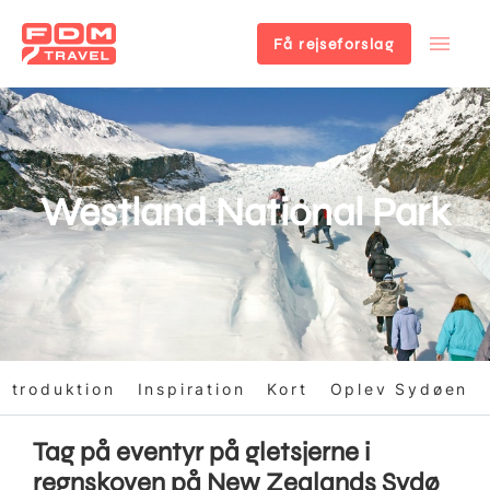
Få rejseforslag
Gå
til
hovedindhold
Westland National Park
Introduktion
Inspiration
Kort
Oplev Sydøen
Tag på eventyr på gletsjerne i
regnskoven på New Zealands Sydø