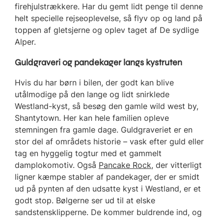
firehjulstrækkere. Har du gemt lidt penge til denne
helt specielle rejseoplevelse, så flyv op og land på
toppen af gletsjerne og oplev taget af De sydlige
Alper.
Guldgraveri og pandekager langs kystruten
Hvis du har børn i bilen, der godt kan blive
utålmodige på den lange og lidt snirklede
Westland-kyst, så besøg den gamle wild west by,
Shantytown. Her kan hele familien opleve
stemningen fra gamle dage. Guldgraveriet er en
stor del af områdets historie – vask efter guld eller
tag en hyggelig togtur med et gammelt
damplokomotiv. Også
Pancake Rock
, der vitterligt
ligner kæmpe stabler af pandekager, der er smidt
ud på pynten af den udsatte kyst i Westland, er et
godt stop. Bølgerne ser ud til at elske
sandstensklipperne. De kommer buldrende ind, og