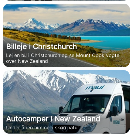
Billeje i Christchurch
Lej en bil i Christchurch og se Mount Cook vogte
over New Zealand
Autocamper i New Zealand
Under åben himmel i skøn natur