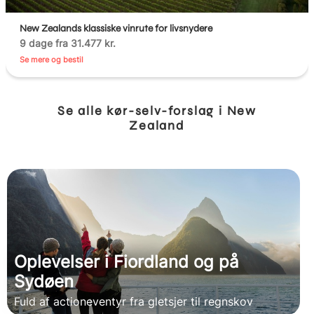
New Zealands klassiske vinrute for livsnydere
9 dage fra 31.477 kr.
Se mere og bestil
Se alle kør-selv-forslag i New
Zealand
Oplevelser i Fiordland og på
Sydøen
Fuld af actioneventyr fra gletsjer til regnskov