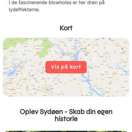
i de fascinerende blowholes er her drøn på
lydeffekterne.
Kort
Vis på kort
Oplev Sydøen - Skab din egen
historie