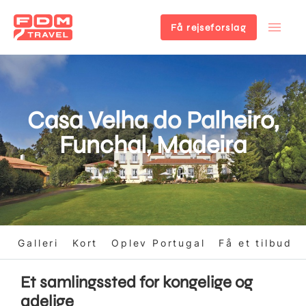
Få rejseforslag
Gå
til
hovedindhold
Casa Velha do Palheiro,
Funchal, Madeira
n
Galleri
Kort
Oplev Portugal
Få et tilbud
Et samlingssted for kongelige og
adelige