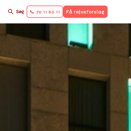
Søg
📞 70 11 60 11
Få rejseforslag
on
ry