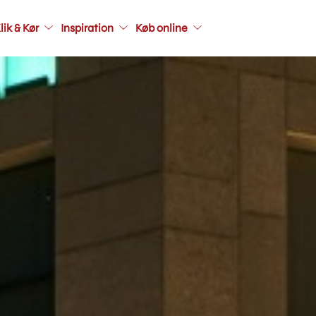
Main
lik & Kør
Inspiration
Køb online
navigati
seconda