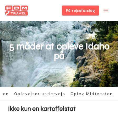
Få rejseforslag
Gå
til
hovedindhold
5 måder at opleve Idaho
på
tion
Oplevelser undervejs
Oplev Midtvesten
Ikke kun en kartoffelstat