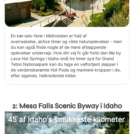
En kør-selv-ferie i Midtvesten er fuld af
overraskelse, aktive timer og vilde naturoplevelser - men
du kan også finde nogle af de mere afslappende
oplevelser undervejs. Hvis din vej fx går forbi den lille by
Lava Hot Springs i Idaho små tre timer syd for Grand
Teton Nationalpark kan du tage en velfortjent slapper i
de verdensberømte Hot Pools og marinere kroppen i de,
efter sigende, helbredende kilder.
2: Mesa Falls Scenic Byway i Idaho
45 af Idaho's smukkeste kilometer