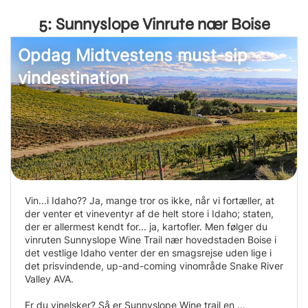
5: Sunnyslope Vinrute nær Boise
Opdag Midtvestens must-sip
vindestination
Vin...i Idaho?? Ja, mange tror os ikke, når vi fortæller, at
der venter et vineventyr af de helt store i Idaho; staten,
der er allermest kendt for... ja, kartofler. Men følger du
vinruten Sunnyslope Wine Trail nær hovedstaden Boise i
det vestlige Idaho venter der en smagsrejse uden lige i
det prisvindende, up-and-coming vinområde Snake River
Valley AVA.
Er du vinelsker? Så er Sunnyslope Wine trail en ...