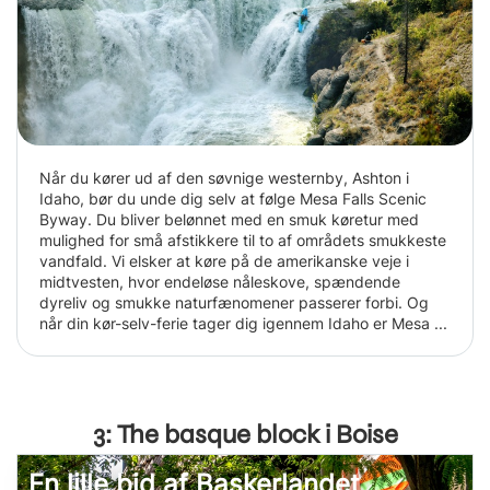
Når du kører ud af den søvnige westernby, Ashton i
Idaho, bør du unde dig selv at følge Mesa Falls Scenic
Byway. Du bliver belønnet med en smuk køretur med
mulighed for små afstikkere til to af områdets smukkeste
vandfald. Vi elsker at køre på de amerikanske veje i
midtvesten, hvor endeløse nåleskove, spændende
dyreliv og smukke naturfænomener passerer forbi. Og
når din kør-selv-ferie tager dig igennem Idaho er Mesa ...
3: The basque block i Boise
En lille bid af Baskerlandet