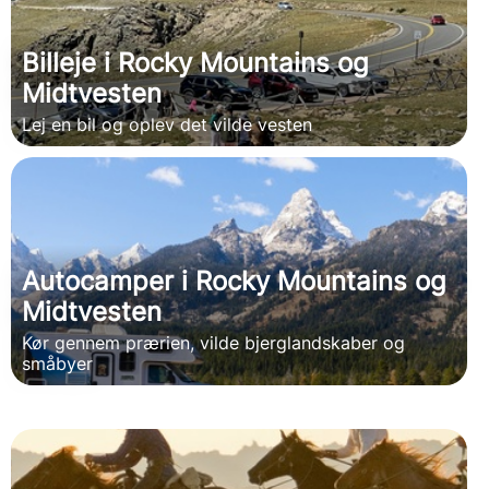
Billeje i Rocky Mountains og
Midtvesten
Lej en bil og oplev det vilde vesten
Autocamper i Rocky Mountains og
Midtvesten
Kør gennem prærien, vilde bjerglandskaber og
småbyer