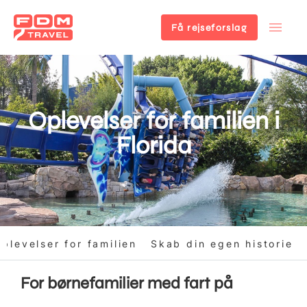
Få rejseforslag
Gå
til
hovedindhold
Oplevelser for familien i
Florida
plevelser for familien
Skab din egen historie
For børnefamilier med fart på