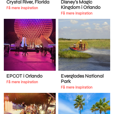
Crystal River, Florida
Disney's Magic
Kingdom i Orlando
Få mere inspiration
Få mere inspiration
EPCOT i Orlando
Everglades National
Park
Få mere inspiration
Få mere inspiration