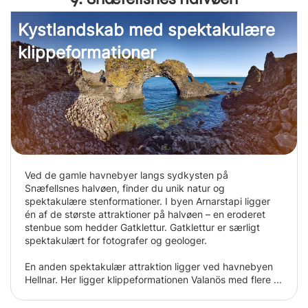
Kystlandskab med spektakulære
klippeformationer
Ved de gamle havnebyer langs sydkysten på
Snæfellsnes halvøen, finder du unik natur og
spektakulære stenformationer. I byen Arnarstapi ligger
én af de største attraktioner på halvøen – en eroderet
stenbue som hedder Gatklettur. Gatklettur er særligt
spektakulært for fotografer og geologer.
En anden spektakulær attraktion ligger ved havnebyen
Hellnar. Her ligger klippeformationen Valanös med flere ...