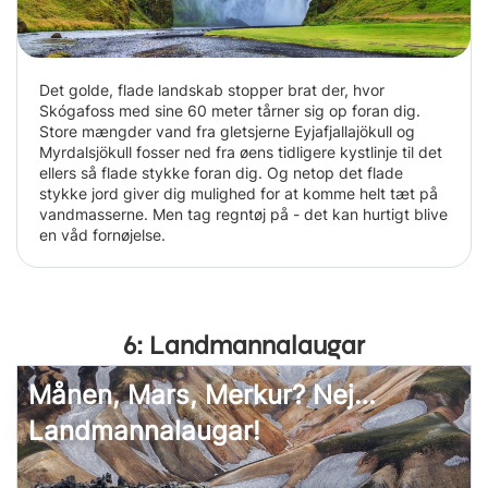
Det golde, flade landskab stopper brat der, hvor
Skógafoss med sine 60 meter tårner sig op foran dig.
Store mængder vand fra gletsjerne Eyjafjallajökull og
Myrdalsjökull fosser ned fra øens tidligere kystlinje til det
ellers så flade stykke foran dig. Og netop det flade
stykke jord giver dig mulighed for at komme helt tæt på
vandmasserne. Men tag regntøj på - det kan hurtigt blive
en våd fornøjelse.
6: Landmannalaugar
Månen, Mars, Merkur? Nej…
Landmannalaugar!