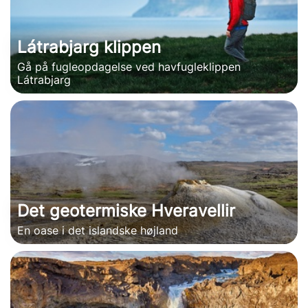
Látrabjarg klippen
Gå på fugleopdagelse ved havfugleklippen
Látrabjarg
Det geotermiske Hveravellir
En oase i det islandske højland