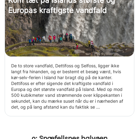
Kom tæt på Islands største og
Europas kraftigste vandfald
De to store vandfald, Dettifoss og Selfoss, ligger ikke
langt fra hinanden, og er bestemt et besøg værd, hvis
kør-selv-ferien i Island har bragt dig på de kanter.
Dettifoss er efter sigende det kraftigste vandfald i
Europa og det største vandfald på Island. Med op mod
500 kubikmeter vand strømmende over klippekanten i
sekundet, kan du mærke suset når du er i nærheden af
det, og på lang afstand kan du faktisk se ...
9: Snæfellsnes halvøen