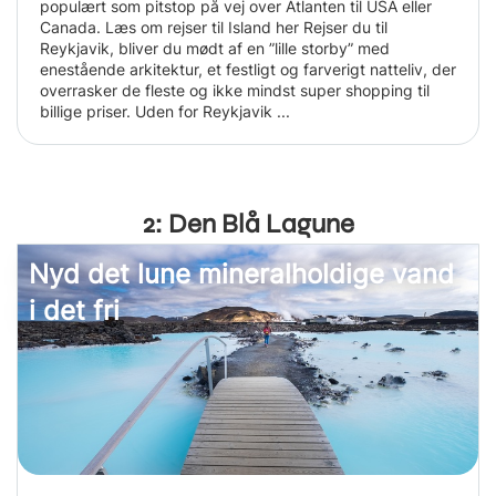
populært som pitstop på vej over Atlanten til USA eller
Canada. Læs om rejser til Island her Rejser du til
Reykjavik, bliver du mødt af en ”lille storby” med
enestående arkitektur, et festligt og farverigt natteliv, der
overrasker de fleste og ikke mindst super shopping til
billige priser. Uden for Reykjavik ...
2: Den Blå Lagune
Nyd det lune mineralholdige vand
i det fri