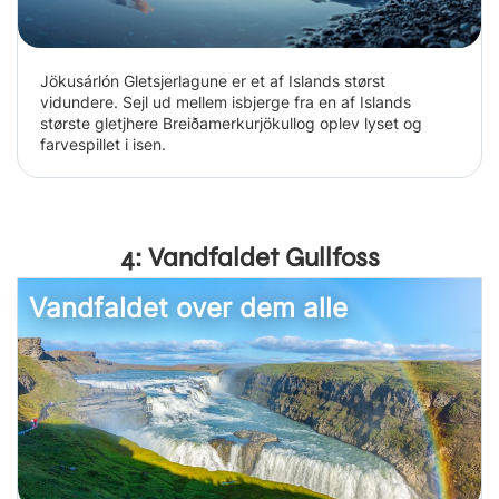
Jökusárlón Gletsjerlagune er et af Islands størst
vidundere. Sejl ud mellem isbjerge fra en af Islands
største gletjhere Breiðamerkurjökullog oplev lyset og
farvespillet i isen.
4: Vandfaldet Gullfoss
Vandfaldet over dem alle