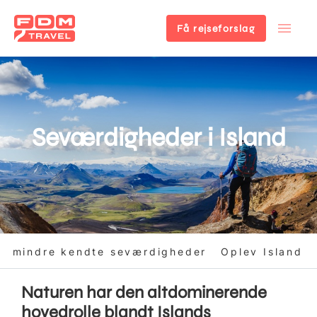
Få rejseforslag
Gå
til
hovedindhold
Seværdigheder i Island
5 mindre kendte seværdigheder
Oplev Island
Naturen har den altdominerende
hovedrolle blandt Islands