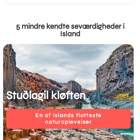
5 mindre kendte seværdigheder i
Island
Stuðlagil kløften
En af Islands flotteste
naturoplevelser