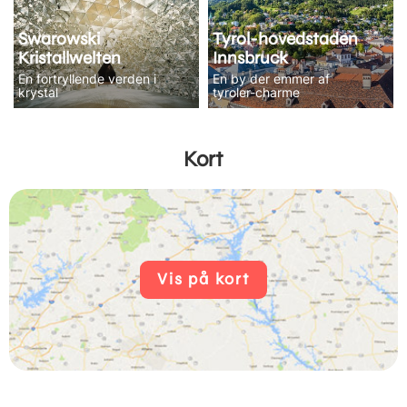
Swarowski
Tyrol-hovedstaden
Kristallwelten
Innsbruck
En fortryllende verden i
En by der emmer af
krystal
tyroler-charme
Kort
Vis på kort