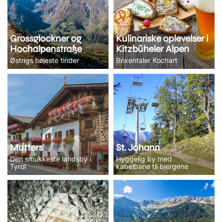
Grossglockner og
Kulinariske oplevelser i
Hochalpenstraße
Kitzbüheler Alpen
Østrigs højeste tinder
Brixentaler Kochart
Mutters
St. Johann
Den smukkeste landsby i
Hyggelig by med
Tyrol
kabelbane til bjergene