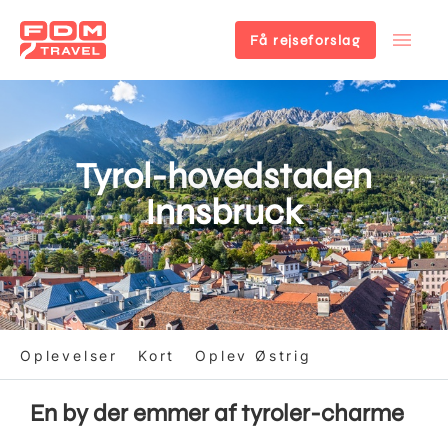
Få rejseforslag
Gå
til
hovedindhold
Tyrol-hovedstaden
Innsbruck
Oplevelser
Kort
Oplev Østrig
En by der emmer af tyroler-charme