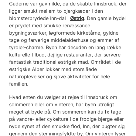
Guderne var gavmilde, da de skabte Innsbruck, der
ligger smukt mellem to bjergkæder i den
blomsterprydede Inn-dal i
Østrig
. Den gamle bydel
er prydet med smukke renæssance
bygningsværker, løgformede kirketårne, gyldne
tage og farverige middelalderhuse og emmer af
tyroler-charme. Byen har desuden en lang række
kulturelle tilbud, dejlige restauranter, der servere
fantastisk traditionel østrigsk mad. Området i de
østrigske Alper lokker med storslåede
naturoplevelser og sjove aktiviteter for hele
familien.
Hvad enten du vælger at rejse til Innsbruck om
sommeren eller om vinteren, har byen utroligt
meget at byde på. Om sommeren kan du fx tage
på vandre- eller cykelture i de frodige bjerge eller
nyde synet af den smukke flod, Inn, der bugter sig
gennem den stemningsfyldte by. Om vinteren lyser