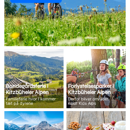
Bondegårdsferie i
Forlystelsesparker i
Kitzbüheler Alpen
Kitzbüheler Alpen
Familieferie hvor I kommer
Derfor bliver området
tæt på dyrene
kaldt Kids Alps