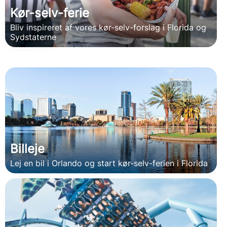
Kør-selv-ferie
Bliv inspireret af vores kør-selv-forslag i Florida og
Sydstaterne
Billeje
Lej en bil i Orlando og start kør-selv-ferien i Florida