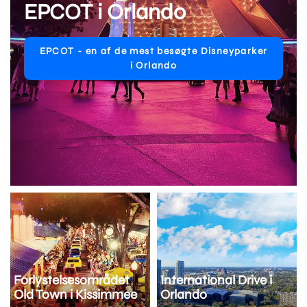
EPCOT i Orlando
EPCOT - en af de mest besøgte Disneyparker
i Orlando
Forlystelsesområdet
International Drive i
Old Town i Kissimmee
Orlando