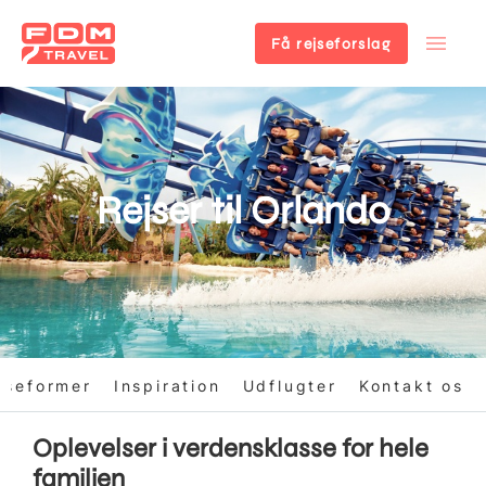
Få rejseforslag
Gå
til
hovedindhold
Rejser til Orlando
jseformer
Inspiration
Udflugter
Kontakt os
Oplevelser i verdensklasse for hele
familien