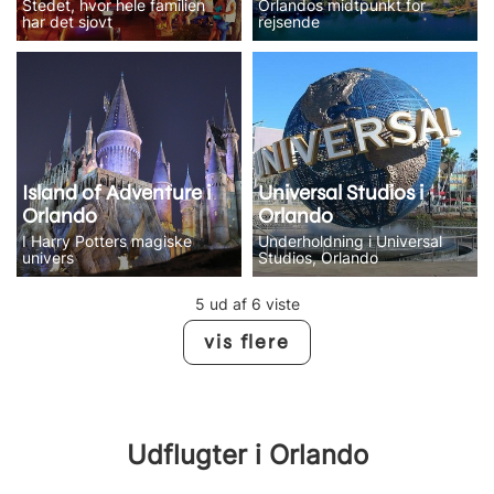
Stedet, hvor hele familien
Orlandos midtpunkt for
har det sjovt
rejsende
Island of Adventure i
Universal Studios i
Orlando
Orlando
I Harry Potters magiske
Underholdning i Universal
univers
Studios, Orlando
5 ud af 6 viste
vis flere
Udflugter i Orlando