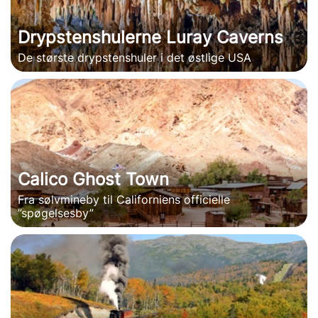
Drypstenshulerne Luray Caverns
De største drypstenshuler i det østlige USA
Calico Ghost Town
Fra sølvmineby til Californiens officielle
”spøgelsesby”