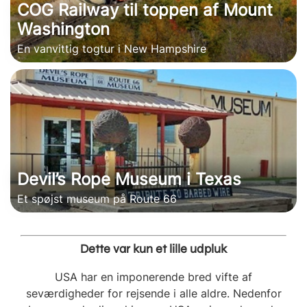
COG Railway til toppen af Mount
Washington
En vanvittig togtur i New Hampshire
Devil’s Rope Museum i Texas
Et spøjst museum på Route 66
Dette var kun et lille udpluk
USA har en imponerende bred vifte af
seværdigheder for rejsende i alle aldre. Nedenfor