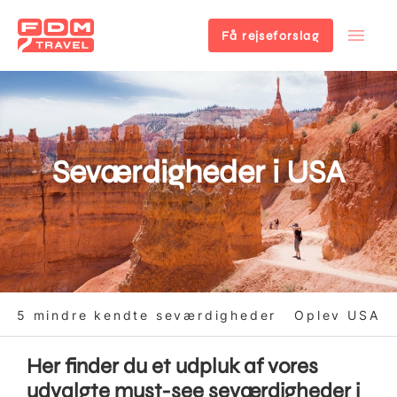
Få rejseforslag
Gå
til
hovedindhold
Seværdigheder i USA
5 mindre kendte seværdigheder
Oplev USA
Her finder du et udpluk af vores
udvalgte must-see seværdigheder i