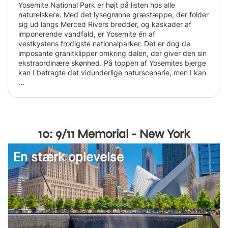
Yosemite National Park er højt på listen hos alle
naturelskere. Med det lysegrønne græstæppe, der folder
sig ud langs Merced Rivers bredder, og kaskader af
imponerende vandfald, er Yosemite én af
vestkystens frodigste nationalparker. Det er dog de
imposante granitklipper omkring dalen, der giver den sin
ekstraordinære skønhed. På toppen af Yosemites bjerge
kan I betragte det vidunderlige naturscenarie, men I kan
...
10: 9/11 Memorial - New York
En stærk oplevelse