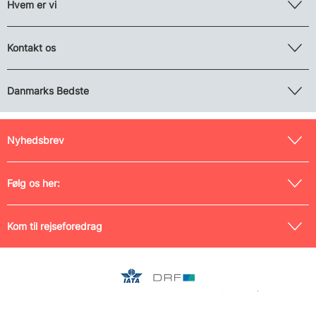
Hvem er vi
Kontakt os
Danmarks Bedste
Nyhedsbrev
Følg os her:
Kom til rejseforedrag
Medlem af Danmarks Rejsebureau-Forening (nr. 0042) og
Rejsegarantifonden (nr. 125), tilmeldt Pakkerejse-Ankenævnet samt
indehaver af IATA-licens (nr. 17204493). CVR nr. 26 19 42 10