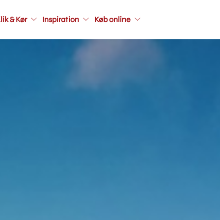
Main
lik & Kør
Inspiration
Køb online
navigati
seconda