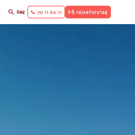
Søg
📞 70 11 60 11
Få rejseforslag
on
ry