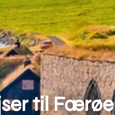
ser til Færø