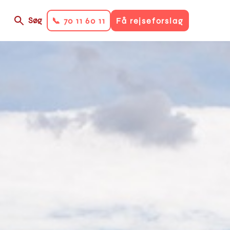
Søg
📞 70 11 60 11
Få rejseforslag
on
ry