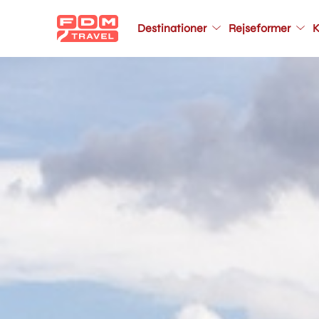
Main
Destinationer
Rejseformer
K
navigation
Gå
til
hovedindhold