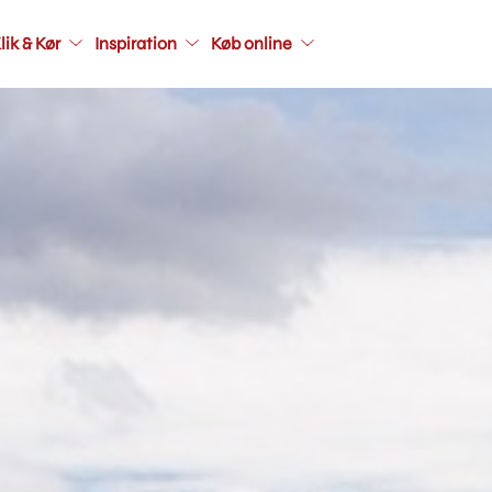
Main
lik & Kør
Inspiration
Køb online
navigati
seconda