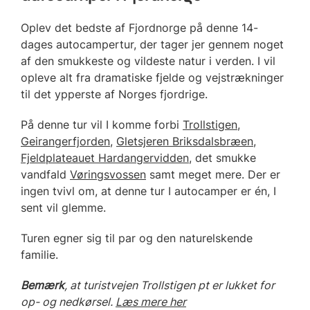
Oplev det bedste af Fjordnorge på denne 14-
dages autocampertur, der tager jer gennem noget
af den smukkeste og vildeste natur i verden. I vil
opleve alt fra dramatiske fjelde og vejstrækninger
til det ypperste af Norges fjordrige.
På denne tur vil I komme forbi
Trollstigen
,
Geirangerfjorden
,
Gletsjeren Briksdalsbræen
,
Fjeldplateauet Hardangervidden
, det smukke
vandfald
Vøringsvossen
samt meget mere. Der er
ingen tvivl om, at denne tur I autocamper er én, I
sent vil glemme.
Turen egner sig til par og den naturelskende
familie.
Bemærk
, at turistvejen Trollstigen pt er lukket for
op- og nedkørsel.
Læs mere her