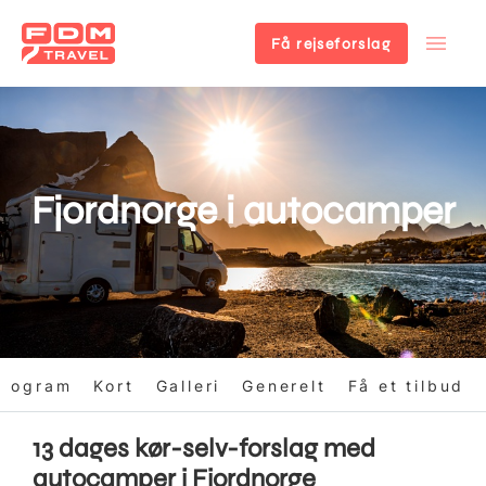
Få rejseforslag
Gå
til
hovedindhold
Fjordnorge i autocamper
program
Kort
Galleri
Generelt
Få et tilbud
13 dages kør-selv-forslag med
autocamper i Fjordnorge