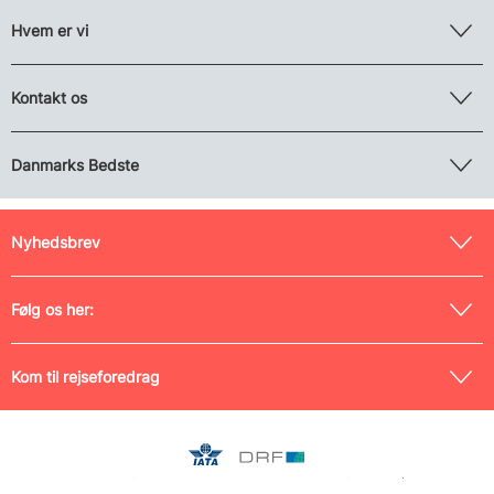
Hvem er vi
Kontakt os
Danmarks Bedste
Nyhedsbrev
Følg os her:
Kom til rejseforedrag
Medlem af Danmarks Rejsebureau-Forening (nr. 0042) og