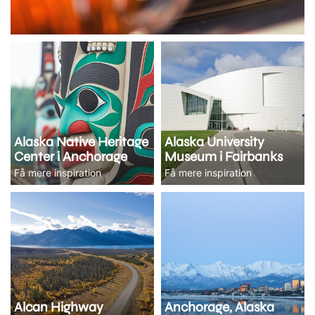
Alaska Native Heritage
Alaska University
Center i Anchorage
Museum i Fairbanks
Få mere inspiration
Få mere inspiration
Alcan Highway
Anchorage, Alaska