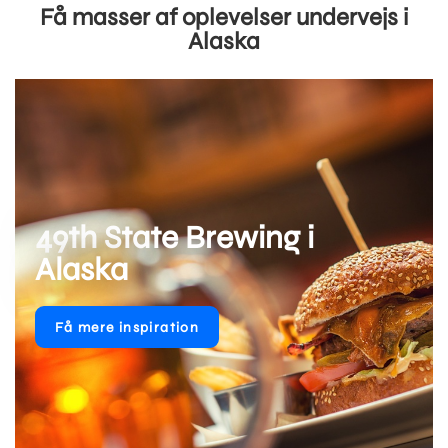
Få masser af oplevelser undervejs i
Alaska
49th State Brewing i
Alaska
Få mere inspiration