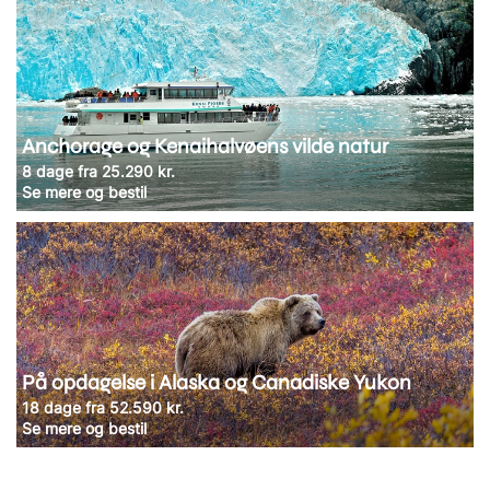
Anchorage og Kenaihalvøens vilde natur
8 dage fra 25.290 kr.
Se mere og bestil
På opdagelse i Alaska og Canadiske Yukon
18 dage fra 52.590 kr.
Se mere og bestil