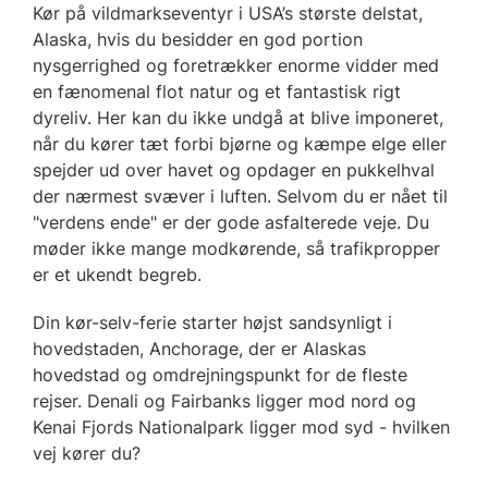
Kør på vildmarkseventyr i USA’s største delstat,
Alaska, hvis du besidder en god portion
nysgerrighed og foretrækker enorme vidder med
en fænomenal flot natur og et fantastisk rigt
dyreliv. Her kan du ikke undgå at blive imponeret,
når du kører tæt forbi bjørne og kæmpe elge eller
spejder ud over havet og opdager en pukkelhval
der nærmest svæver i luften. Selvom du er nået til
"verdens ende" er der gode asfalterede veje. Du
møder ikke mange modkørende, så trafikpropper
er et ukendt begreb.
Din kør-selv-ferie starter højst sandsynligt i
hovedstaden, Anchorage, der er Alaskas
hovedstad og omdrejningspunkt for de fleste
rejser. Denali og Fairbanks ligger mod nord og
Kenai Fjords Nationalpark ligger mod syd - hvilken
vej kører du?