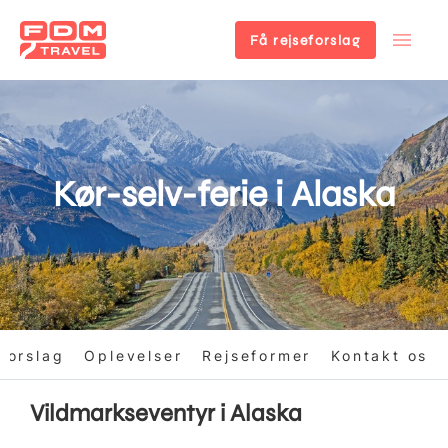
Få rejseforslag
Gå
til
hovedindhold
Kør-selv-ferie i Alaska
forslag
Oplevelser
Rejseformer
Kontakt os
Vildmarkseventyr i Alaska