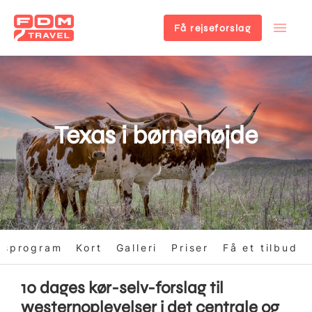
Få rejseforslag
Gå
til
hovedindhold
Texas i børnehøjde
gsprogram
Kort
Galleri
Priser
Få et tilbud
10 dages kør-selv-forslag til
westernoplevelser i det centrale og