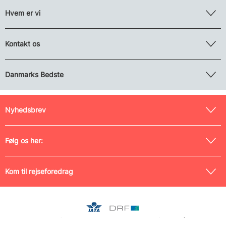
Hvem er vi
Kontakt os
Danmarks Bedste
Nyhedsbrev
Følg os her:
Kom til rejseforedrag
Medlem af Danmarks Rejsebureau-Forening (nr. 0042) og