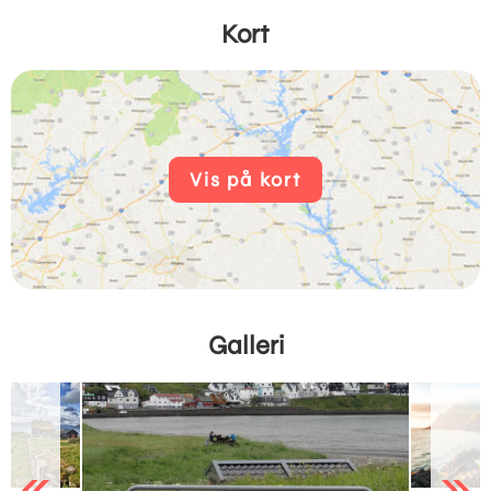
Kort
Vis på kort
Galleri
Previous
Next