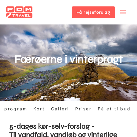
Få rejseforslag
Gå
til
hovedindhold
Færøerne i vinterpragt
gsprogram
Kort
Galleri
Priser
Få et tilbud
5-dages kør-selv-forslag -
Til vandfald, vandløb og vinterlige