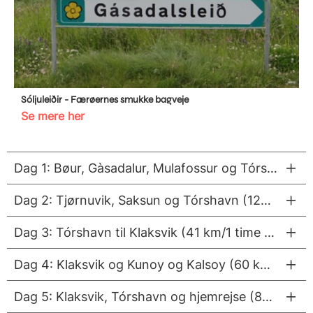
Sóljuleiðir - Færøernes smukke bagveje
Se mere her
Dag 1: Bøur, Gàsadalur, Mulafossur og Tórshavn (71 km/1,5 timer)
Dag 2: Tjørnuvik, Saksun og Tórshavn (125 km/2,5 timer)
Dag 3: Tórshavn til Klaksvik (41 km/1 time via tunnel)
Dag 4: Klaksvik og Kunoy og Kalsoy (60 km/1,5 timer)
Dag 5: Klaksvik, Tórshavn og hjemrejse (87 km/1,5 timer)