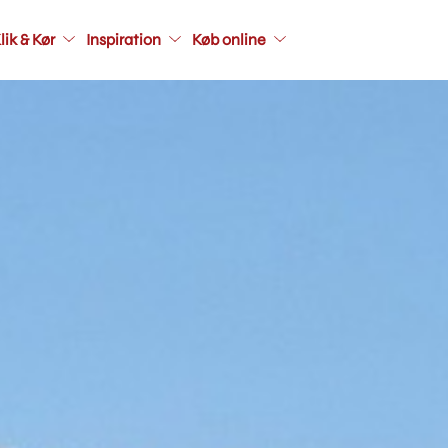
Main
lik & Kør
Inspiration
Køb online
navigati
seconda