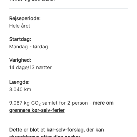
Rejseperiode:
Hele året
Startdag:
Mandag - lørdag
Varighed:
14 dage/13 nætter
Længde:
3.040 km
9.087 kg CO
samlet for 2 person -
mere om
2
grønnere kør-selv-ferier
Dette er blot et kør-selv-forslag, der kan
skræddersys efter dine ønsker.