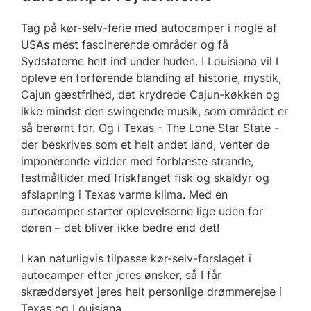
Tag på kør-selv-ferie med autocamper i nogle af
USAs mest fascinerende områder og få
Sydstaterne helt ind under huden. I Louisiana vil I
opleve en forførende blanding af historie, mystik,
Cajun gæstfrihed, det krydrede Cajun-køkken og
ikke mindst den swingende musik, som området er
så berømt for. Og i Texas - The Lone Star State -
der beskrives som et helt andet land, venter de
imponerende vidder med forblæste strande,
festmåltider med friskfanget fisk og skaldyr og
afslapning i Texas varme klima. Med en
autocamper starter oplevelserne lige uden for
døren – det bliver ikke bedre end det!
I kan naturligvis tilpasse kør-selv-forslaget i
autocamper efter jeres ønsker, så I får
skræddersyet jeres helt personlige drømmerejse i
Texas og Louisiana.