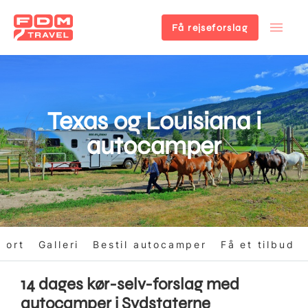
Få rejseforslag
Gå
til
hovedindhold
Texas og Louisiana i
autocamper
Kort
Galleri
Bestil autocamper
Få et tilbud
14 dages kør-selv-forslag med
autocamper i Sydstaterne