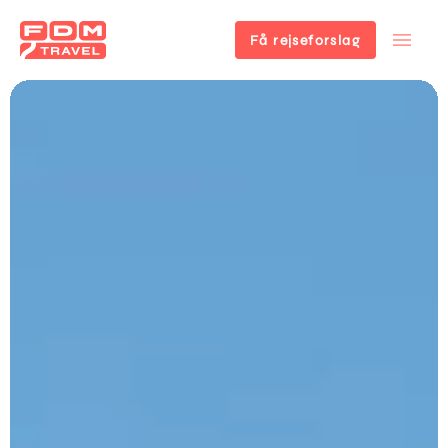
Få rejseforslag
Gå
til
hovedindhold