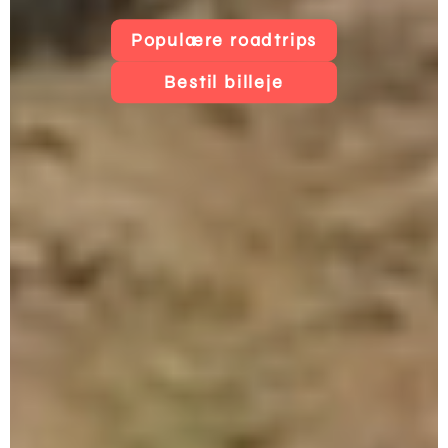
Populære roadtrips
Bestil billeje