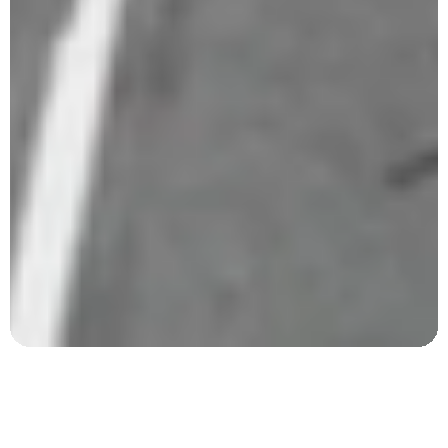
Dit personlige kør-selv rejsebureau
Hos FDM Travel skræddersyr vi din unikke kør-