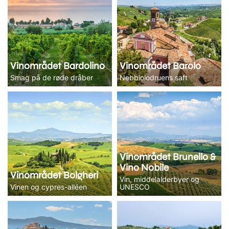
Vinområdet Bardolino
Vinområdet Barolo
Smag på de røde dråber
Nebbiolodruens saft
Vinområdet Brunello &
Vino Nobile
Vinområdet Bolgheri
Vin, middelalderbyer og
Vinen og cypres-alléen
UNESCO