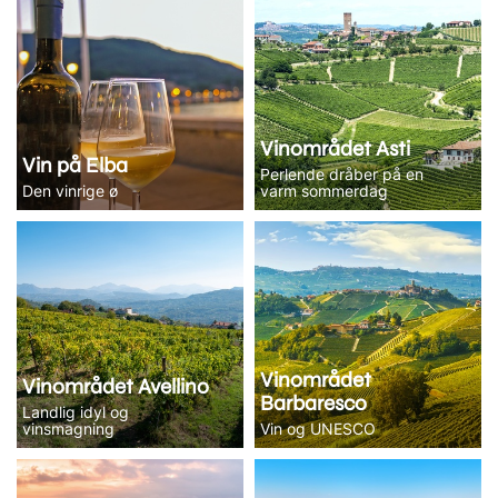
Vinområdet Asti
Vin på Elba
Perlende dråber på en
Den vinrige ø
varm sommerdag
Vinområdet
Vinområdet Avellino
Barbaresco
Landlig idyl og
vinsmagning
Vin og UNESCO