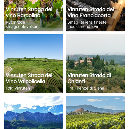
Vinruten Strada del
Vinruten Strada del
vino Bardolino
Vino Franciacorta
Rubinrøde
Smag Italiens fineste
smagsoplevelser
mousserende vin
Vinruten Strada del
Vinruten Strada di
Vino Valpolicella
Chianti
Følg vinruten
Fra Firenze til Siena