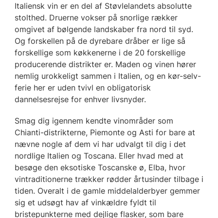
Italiensk vin er en del af Støvlelandets absolutte
stolthed. Druerne vokser på snorlige rækker
omgivet af bølgende landskaber fra nord til syd.
Og forskellen på de dyrebare dråber er lige så
forskellige som køkkenerne i de 20 forskellige
producerende distrikter er. Maden og vinen hører
nemlig urokkeligt sammen i Italien, og en kør-selv-
ferie her er uden tvivl en obligatorisk
dannelsesrejse for enhver livsnyder.
Smag dig igennem kendte vinområder som
Chianti-distrikterne, Piemonte og Asti for bare at
nævne nogle af dem vi har udvalgt til dig i det
nordlige Italien og Toscana. Eller hvad med at
besøge den eksotiske Toscanske ø, Elba, hvor
vintraditionerne trækker rødder årtusinder tilbage i
tiden. Overalt i de gamle middelalderbyer gemmer
sig et udsøgt hav af vinkældre fyldt til
bristepunkterne med dejlige flasker, som bare