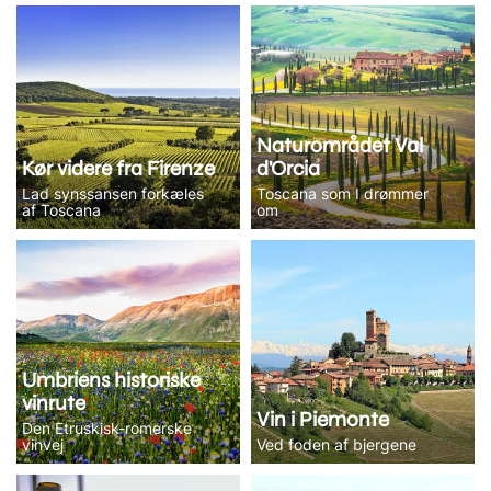
Naturområdet Val
Kør videre fra Firenze
d'Orcia
Lad synssansen forkæles
Toscana som I drømmer
af Toscana
om
Umbriens historiske
vinrute
Vin i Piemonte
Den Etruskisk-romerske
vinvej
Ved foden af bjergene