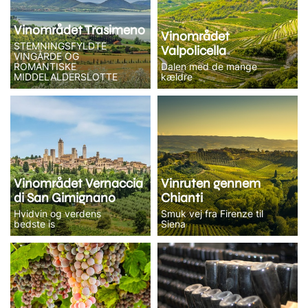
Vinområdet Trasimeno
Vinområdet
STEMNINGSFYLDTE
Valpolicella
VINGÅRDE OG
ROMANTISKE
Dalen med de mange
MIDDELALDERSLOTTE
kældre
Vinområdet Vernaccia
Vinruten gennem
di San Gimignano
Chianti
Hvidvin og verdens
Smuk vej fra Firenze til
bedste is
Siena