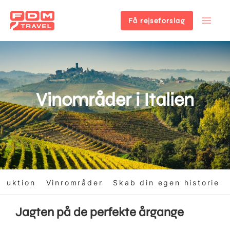
Få rejseforslag
Gå
til
hovedindhold
Vinområder i Italien
oduktion
Vinrområder
Skab din egen historie
Jagten på de perfekte årgange