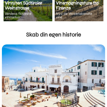
Vinruten Südtiroler
Vinsmagningsture fra
Weinstrasse
Firenze
Verdens flotteste
Nyd de Verdenskendte
vinmarker
vine
Skab din egen historie