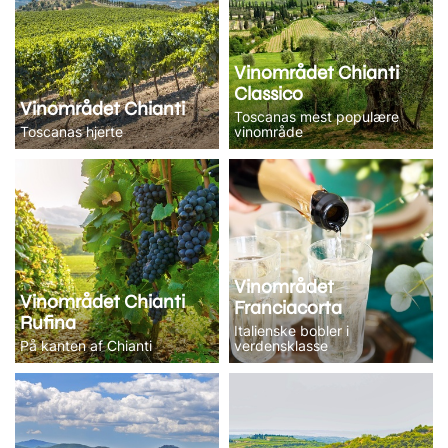
Vinområdet Chianti
Classico
Vinområdet Chianti
Toscanas mest populære
Toscanas hjerte
vinområde
Vinområdet
Vinområdet Chianti
Franciacorta
Rufina
Italienske bobler i
På kanten af Chianti
verdensklasse