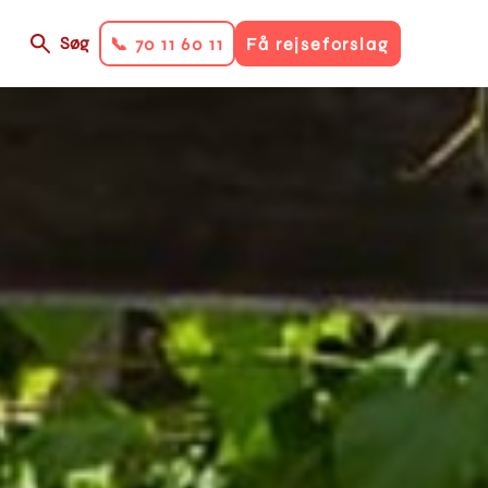
Søg
📞 70 11 60 11
Få rejseforslag
on
ry