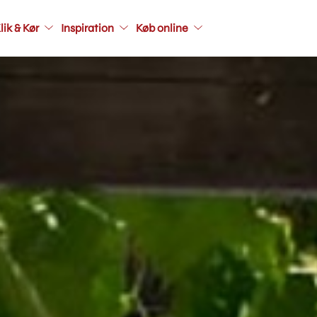
Main
lik & Kør
Inspiration
Køb online
navigati
seconda