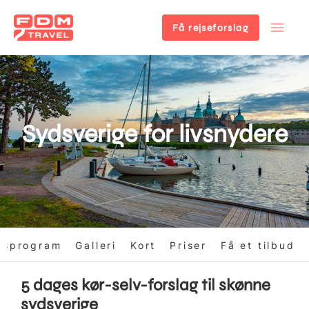
Få rejseforslag
Gå
til
hovedindhold
Sydsverige for livsnydere
gsprogram
Galleri
Kort
Priser
Få et tilbud
5 dages kør-selv-forslag til skønne
sydsverige