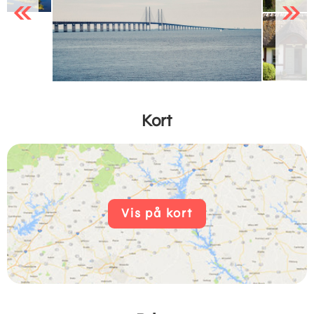
Previous
Next
Kort
Vis på kort