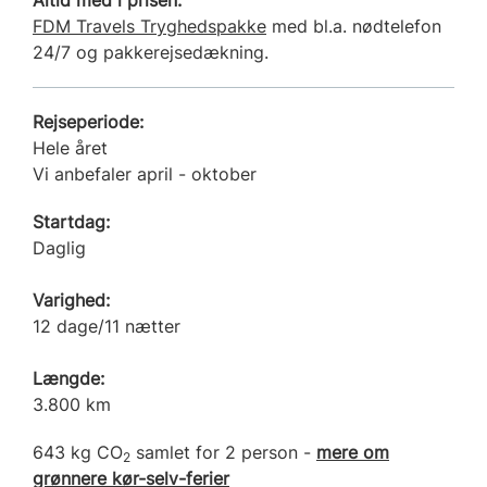
FDM Travels Tryghedspakke
med bl.a. nødtelefon
24/7 og pakkerejsedækning.
Rejseperiode:
Hele året
Vi anbefaler april - oktober
Startdag:
Daglig
Varighed:
12 dage/11 nætter
Længde:
3.800 km
643 kg CO
samlet for 2 person -
mere om
2
grønnere kør-selv-ferier