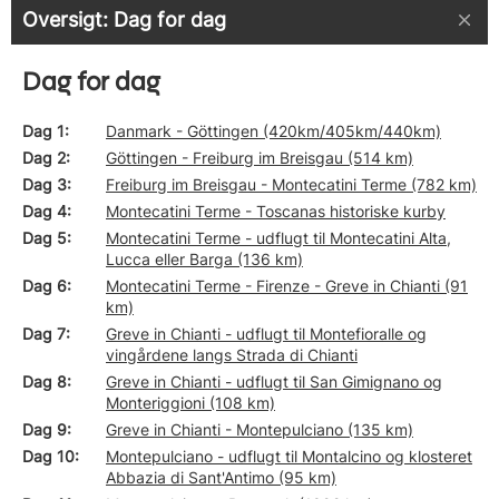
Oversigt: Dag for dag
Dag for dag
Dag 1
Danmark - Göttingen (420km/405km/440km)
Dag 2
Göttingen - Freiburg im Breisgau (514 km)
Dag 3
Freiburg im Breisgau - Montecatini Terme (782 km)
Dag 4
Montecatini Terme - Toscanas historiske kurby
Dag 5
Montecatini Terme - udflugt til Montecatini Alta,
Lucca eller Barga (136 km)
Dag 6
Montecatini Terme - Firenze - Greve in Chianti (91
km)
Dag 7
Greve in Chianti - udflugt til Montefioralle og
vingårdene langs Strada di Chianti
Dag 8
Greve in Chianti - udflugt til San Gimignano og
Monteriggioni (108 km)
Dag 9
Greve in Chianti - Montepulciano (135 km)
Dag 10
Montepulciano - udflugt til Montalcino og klosteret
Abbazia di Sant'Antimo (95 km)