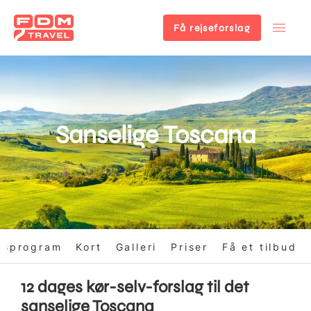
Få rejseforslag
Gå
til
hovedindhold
Sanselige Toscana
gsprogram
Kort
Galleri
Priser
Få et tilbud
12 dages kør-selv-forslag til det
sanselige Toscana